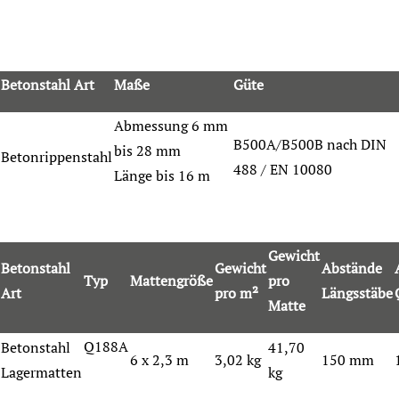
Betonstahl Art
Maße
Güte
Abmessung 6 mm
B500A/B500B nach DIN
bis 28 mm
Betonrippenstahl
488 / EN 10080
Länge bis 16 m
Gewicht
Betonstahl
Gewicht
Abstände
Typ
Mattengröße
pro
Art
pro m²
Längsstäbe
Matte
Q188A
Betonstahl
41,70
6 x 2,3 m
3,02 kg
150 mm
Lagermatten
kg